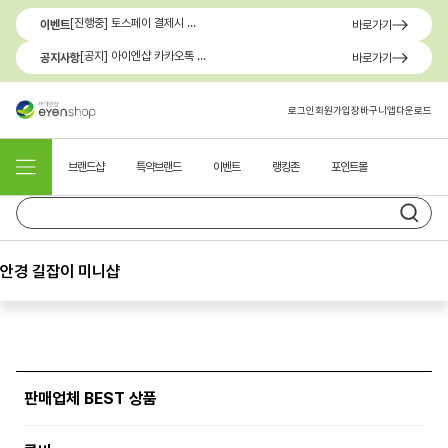
[진행중] 토스페이 결제시 최대 1.3만원 혜택
이벤트
바로가기
[공지] 아이엔샵 카카오톡 1:1 문의 채널 이용 안내
공지사항
바로가기
로그인
회원가입
장바구니
앱다운로드
브랜드샵
특약브랜드
이벤트
랭킹존
포인트몰
안경 길잡이 미니샵
판매업체 BEST 상품