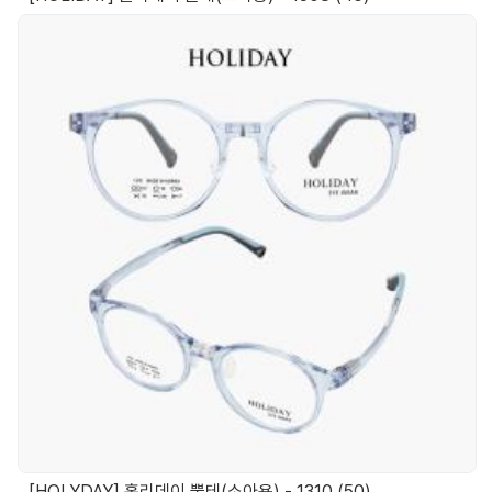
[HOLYDAY] 홀리데이 뿔테(소아용) - 1310 (50)