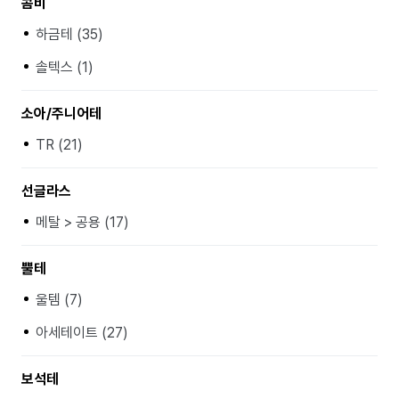
콤비
하금테 (35)
솔텍스 (1)
소아/주니어테
TR (21)
선글라스
메탈 > 공용 (17)
뿔테
울템 (7)
아세테이트 (27)
보석테