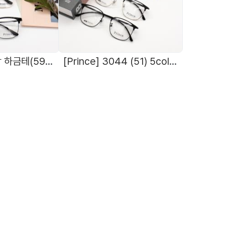
오버사이즈 사각 하금테(59)4color [프린스]58027
[Prince] 3044 (51) 5color 프린스