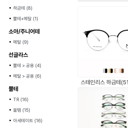
하금테 (8)
뿔테+메탈 (1)
소아/주니어테
메탈 (9)
선글라스
뿔테 > 공용 (4)
메탈 > 공용 (6)
뿔테
TR (16)
울템 (15)
아세테이트 (16)