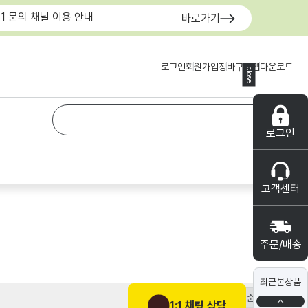
:1 문의 채널 이용 안내
바로가기
로그인
회원가입
장바구니
앱다운로드
close
로그인
고객센터
주문/배송
최근본상품
1:1 채팅 상담