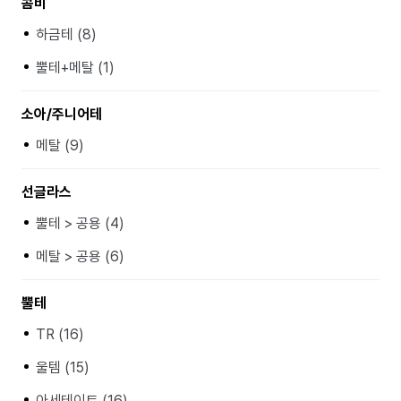
콤비
하금테 (8)
뿔테+메탈 (1)
소아/주니어테
메탈 (9)
선글라스
뿔테 > 공용 (4)
메탈 > 공용 (6)
뿔테
TR (16)
울템 (15)
아세테이트 (16)