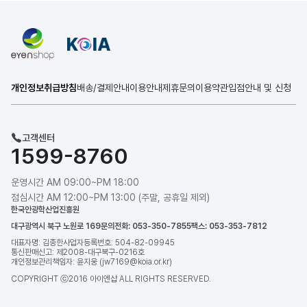
개인정보취급방침
배송/결제안내
이용안내
제휴문의
이용약관
입점안내 및 신청
고객센터
1599-8760
운영시간 AM 09:00~PM 18:00
점심시간 AM 12:00~PM 13:00 (주말, 공휴일 제외)
한국안광학산업진흥원
대구광역시 북구 노원로 169
문의전화: 053-350-7855
팩스: 053-353-7812
대표자명: 김종한
사업자등록번호: 504-82-09945
통신판매신고: 제2008-대구북구-0216호
개인정보관리책임자: 윤지웅 (jw7169@koia.or.kr)
COPYRIGHT ⓒ2016 아이엔샵 ALL RIGHTS RESERVED.