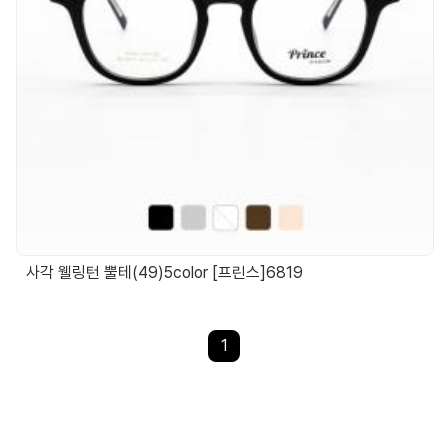
사각 웰링턴 뿔테(49)5color [프린스]6819
1