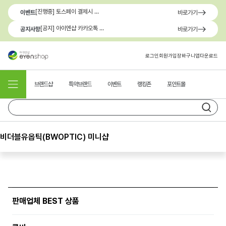
[진행중] 토스페이 결제시 최대 1.3만원 혜택
이벤트
바로가기
[공지] 아이엔샵 카카오톡 1:1 문의 채널 이용 안내
공지사항
바로가기
로그인
회원가입
장바구니
앱다운로드
브랜드샵
특약브랜드
이벤트
랭킹존
포인트몰
비더블유옵틱(BWOPTIC) 미니샵
판매업체 BEST 상품