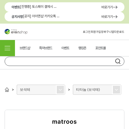
[진행중] 토스페이 결제시 최대 1.3만원 혜택
이벤트
바로가기
[공지] 아이엔샵 카카오톡 1:1 문의 채널 이용 안내
공지사항
바로가기
로그인
회원가입
장바구니
앱다운로드
브랜드샵
특약브랜드
이벤트
랭킹존
포인트몰
보석테
티타늄 (보석테)
>
>