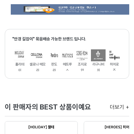
"안경 길잡이" 묶음배송 가능한 브랜드 입니다.
홀리데
셀로나 메모
판도
메트루
조지로
라구나비
히어로
이
리
라
스
만
치
즈
이 판매자의 BEST 상품이예요
더보기 +