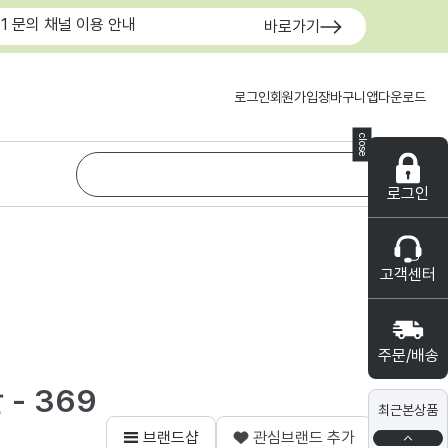
:1 문의 채널 이용 안내
바로가기
로그인
회원가입
장바구니
앱다운로드
close
로그인
고객센터
주문/배송
- 369
최근본상품
브랜드샵
관심브랜드 추가