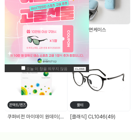
가방/케이스
가방/케이스
고급 가죽 케이스
안경무늬 면케이스
주간 최고 매출 상품
콘택트/렌즈
뿔테
쿠퍼비전 마이데이 원데이(90P)
[클래식] CL1046(49)