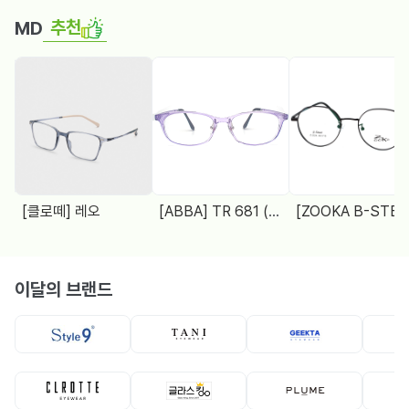
추천
MD
[클로떼] 레오
[ABBA] TR 681 (48□18 138)
[ZOOKA B-STEEL] Z-2024(9064) 4 COL.
이달의 브랜드
뿔테
뿔테
메탈테