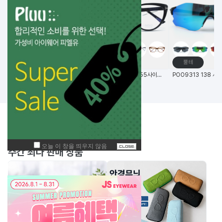
메탈테
뿔테
뿔테
(한국생산) 노보 선글라스 N5006 58사이즈 메탈 사각 선글라스
노보 안경 N81008 55사이즈 고품격 TR 안경
BEST
주간
상품
주간 최다 판매 상품