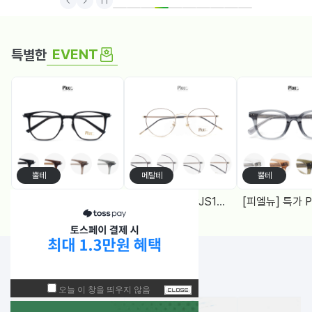
1
2
3
4
5
6
7
8
9
10
EVENT
특별한
뿔테
메탈테
뿔테
[피엘뉴] 특가 PF1005 (50) 다각, 블루라이트차단 렌즈, 4Color
[피엘유] 특가 PJS1988 (50) 메탈원형, 블루라이트 차단렌즈 2Color
NEW!
입고된 상품