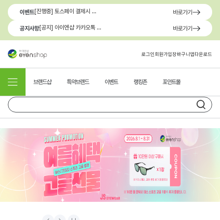
[진행중] 토스페이 결제시 최대 1.3만원 혜택
이벤트
바로가기
[공지] 아이엔샵 카카오톡 1:1 문의 채널 이용 안내
공지사항
바로가기
로그인
회원가입
장바구니
앱다운로드
브랜드샵
특약브랜드
이벤트
랭킹존
포인트몰
Prev
Next
Stop