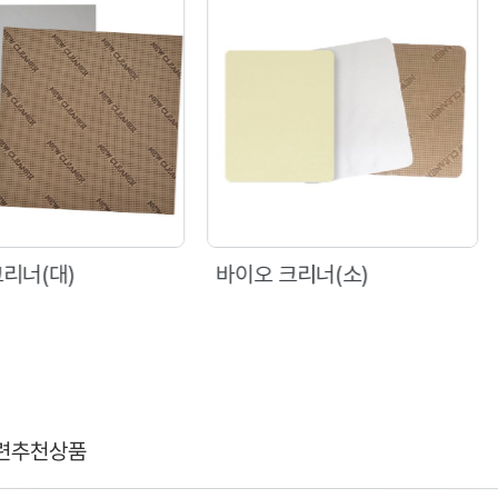
얼룩말 크
바이오 크리너(소)
련추천상품