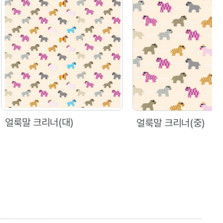
리너(대)
얼룩말 크리너(중)