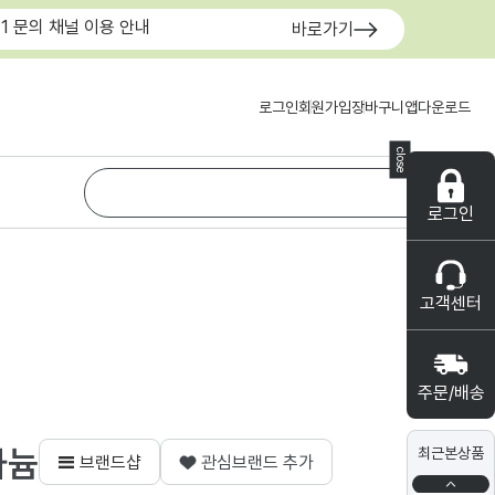
:1 문의 채널 이용 안내
바로가기
로그인
회원가입
장바구니
앱다운로드
close
로그인
고객센터
주문/배송
타늄
최근본상품
브랜드샵
관심브랜드 추가