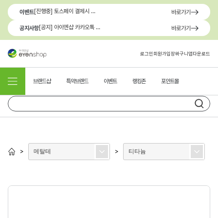
[진행중] 토스페이 결제시 최대 1.3만원 혜택
이벤트
바로가기
[공지] 아이엔샵 카카오톡 1:1 문의 채널 이용 안내
공지사항
바로가기
로그인
회원가입
장바구니
앱다운로드
브랜드샵
특약브랜드
이벤트
랭킹존
포인트몰
메탈테
티타늄
>
>