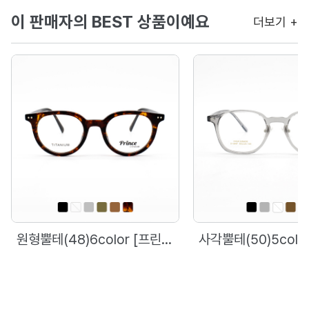
이 판매자의 BEST 상품이예요
더보기 +
원형뿔테(48)6color [프린스]98597