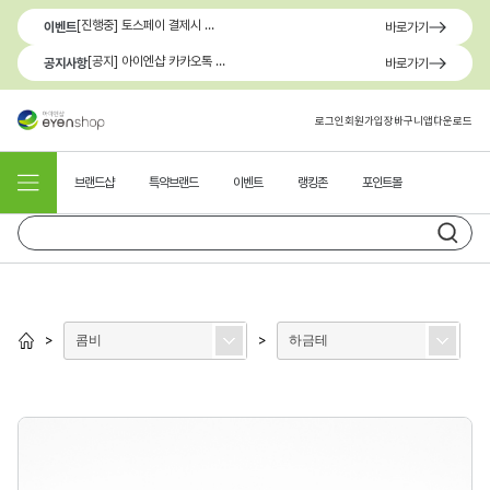
[진행중] 토스페이 결제시 최대 1.3만원 혜택
이벤트
바로가기
[공지] 아이엔샵 카카오톡 1:1 문의 채널 이용 안내
공지사항
바로가기
로그인
회원가입
장바구니
앱다운로드
브랜드샵
특약브랜드
이벤트
랭킹존
포인트몰
콤비
하금테
>
>