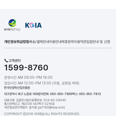
개인정보취급방침
배송/결제안내
이용안내
제휴문의
이용약관
입점안내 및 신청
고객센터
1599-8760
운영시간 AM 09:00~PM 18:00
점심시간 AM 12:00~PM 13:00 (주말, 공휴일 제외)
한국안광학산업진흥원
대구광역시 북구 노원로 169
문의전화: 053-350-7855
팩스: 053-353-7812
대표자명: 김종한
사업자등록번호: 504-82-09945
통신판매신고: 제2008-대구북구-0216호
개인정보관리책임자: 윤지웅 (jw7169@koia.or.kr)
COPYRIGHT ⓒ2016 아이엔샵 ALL RIGHTS RESERVED.