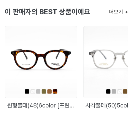
이 판매자의 BEST 상품이예요
더보기 +
원형뿔테(48)6color [프린스]98597