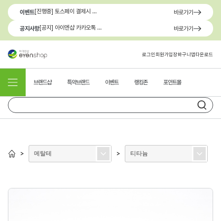
[진행중] 토스페이 결제시 최대 1.3만원 혜택
이벤트
바로가기
[공지] 아이엔샵 카카오톡 1:1 문의 채널 이용 안내
공지사항
바로가기
로그인
회원가입
장바구니
앱다운로드
브랜드샵
특약브랜드
이벤트
랭킹존
포인트몰
메탈테
티타늄
>
>