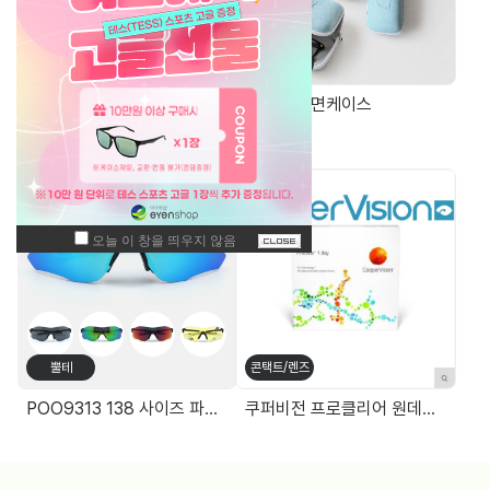
기능성안경
가방/케이스
Blossom Plain 2201 TR90청광차단 돋보기(+0.25단위) 14g
안경무늬 면케이스
주간 최고 매출 상품
뿔테
콘택트/렌즈
POO9313 138 사이즈 파토스 선글라스
쿠퍼비전 프로클리어 원데이 대용량(90P)