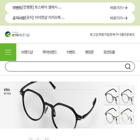
[진행중] 토스페이 결제시 최대 1.3만원 혜택
이벤트
바로가기
[공지] 아이엔샵 카카오톡 1:1 문의 채널 이용 안내
공지사항
바로가기
로그인
회원가입
장바구니
앱다운로드
브랜드샵
특약브랜드
이벤트
랭킹존
포인트몰
Prev
Next
Stop