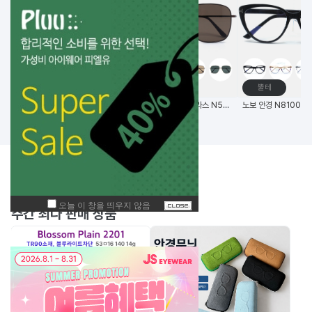
고글
메탈테
뿔테
비츠로만 14G초경량 편광 변색 스포츠고글
(한국생산) 노보 선글라스 N5006 58사이즈 메탈 사각 선글라스
BEST
주간
상품
주간 최다 판매 상품