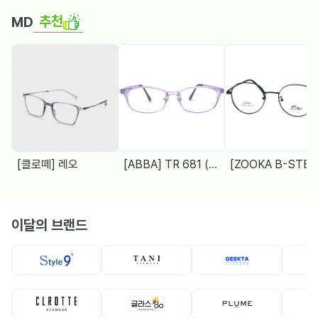
추천
MD
[클로떼] 레오
[ABBA] TR 681 (48□18 138)
[ZOOKA B-STEEL] Z-2024(9064) 4 COL.
이달의 브랜드
뿔테
뿔테
메탈테