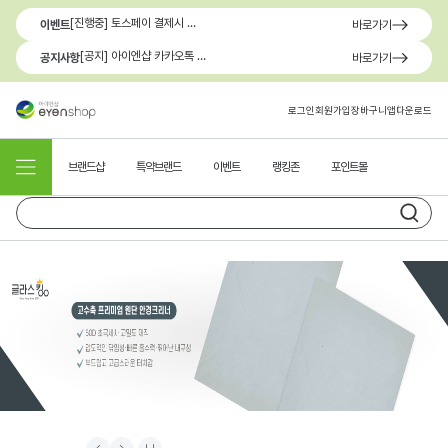
[진행중] 토스페이 결제시 최대 1.3만원 혜택
이벤트
바로가기
[공지] 아이엔샵 카카오톡 1:1 문의 채널 이용 안내
공지사항
바로가기
로그인
회원가입
장바구니
앱다운로드
브랜드샵
특약브랜드
이벤트
랭킹존
포인트몰
Prev
Next
Stop