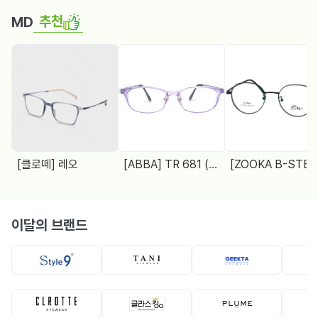
추천
MD
[클로떼] 레오
[ABBA] TR 681 (48□18 138)
[ZOOKA B-STEEL] Z-2024(9064) 4 COL.
이달의 브랜드
뿔테
뿔테
메탈테