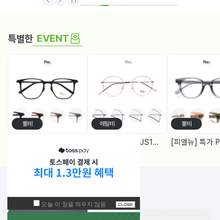
1
2
3
4
5
6
7
8
9
10
EVENT
특별한
뿔테
메탈테
뿔테
[피엘뉴] 특가 PF1005 (50) 다각, 블루라이트차단 렌즈, 4Color
[피엘유] 특가 PJS1988 (50) 메탈원형, 블루라이트 차단렌즈 2Color
NEW!
입고된 상품