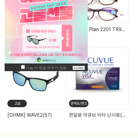
가방/케이스
기능성안경
고급 가죽 케이스
Blossom Plain 2201 TR90청광차단 돋보기(+0.25단위) 14g
주간 최고 매출 상품
고글
콘택트/렌즈
[DHMK] WAVE2(57)
한달용 아큐브 비타 난시용(6P)