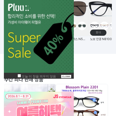
고글
메탈테
뿔테
비츠로만 14G초경량 편광 변색 스포츠고글
(한국생산) 노보 선글라스 N5006 58사이즈 메탈 사각 선글라스
BEST
주간
상품
주간 최다 판매 상품