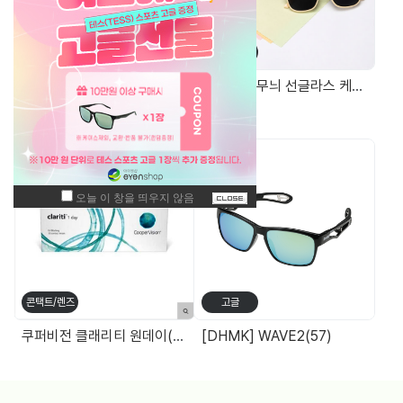
가방/케이스
가방/케이스
안경무늬 자석케이스
EVA 격자무늬 선글라스 케이스
주간 최고 매출 상품
콘택트/렌즈
고글
쿠퍼비전 클래리티 원데이(30P)
[DHMK] WAVE2(57)