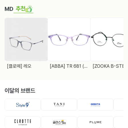
추천
MD
[클로떼] 레오
[ABBA] TR 681 (48□18 138)
[ZOOKA B-STEEL] Z-2024(9064) 4 COL.
이달의 브랜드
뿔테
뿔테
메탈테