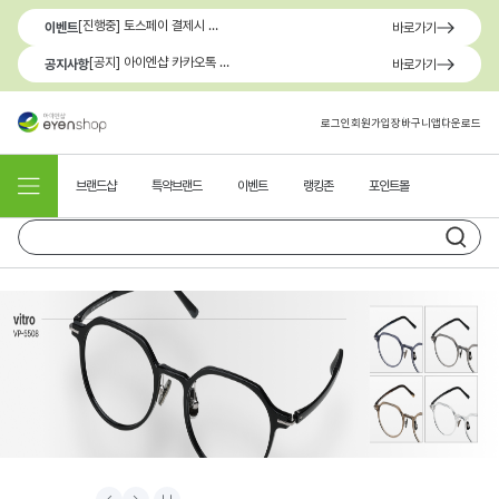
[진행중] 토스페이 결제시 최대 1.3만원 혜택
이벤트
바로가기
[공지] 아이엔샵 카카오톡 1:1 문의 채널 이용 안내
공지사항
바로가기
로그인
회원가입
장바구니
앱다운로드
브랜드샵
특약브랜드
이벤트
랭킹존
포인트몰
Prev
Next
Stop