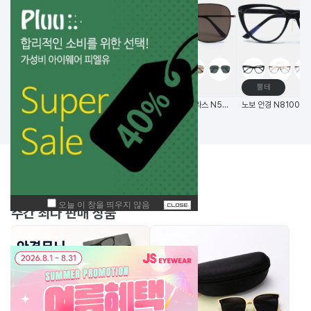
고글
메탈테
뿔테
비츠로만 14G초경량 편광 변색 스포츠고글
(한국생산) 노보 선글라스 N5006 58사이즈 메탈 사각 선글라스
BEST
주간
상품
주간 최다 판매 상품