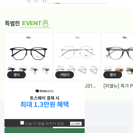
1
2
3
4
5
6
7
8
9
10
EVENT
특별한
뿔테
메탈테
뿔테
[피엘뉴] 특가 PF1005 (50) 다각, 블루라이트차단 렌즈, 4Color
[피엘유] 특가 PJS1988 (50) 메탈원형, 블루라이트 차단렌즈 2Color
NEW!
입고된 상품