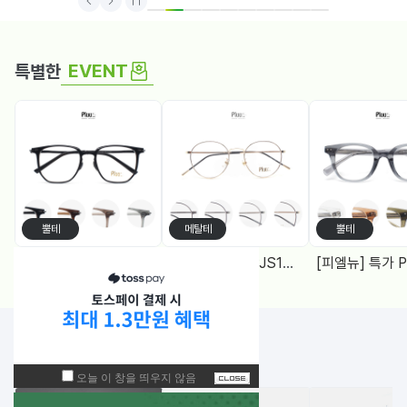
1
2
3
4
5
6
7
8
9
10
EVENT
특별한
뿔테
메탈테
뿔테
[피엘뉴] 특가 PF1005 (50) 다각, 블루라이트차단 렌즈, 4Color
[피엘유] 특가 PJS1988 (50) 메탈원형, 블루라이트 차단렌즈 2Color
NEW!
입고된 상품