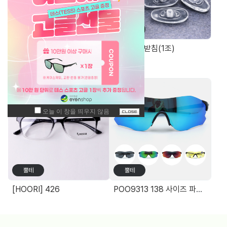
가방/케이스
부품/코패드
원목무늬 고급 안경케이스
실리콘 코받침(1조)
주간 최고 매출 상품
뿔테
뿔테
[HOORI] 426
POO9313 138 사이즈 파토스 선글라스