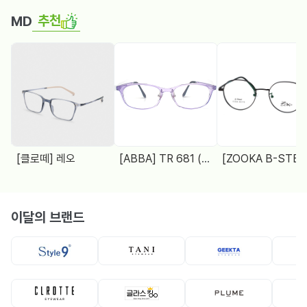
추천
MD
[클로떼] 레오
[ABBA] TR 681 (48□18 138)
[ZOOKA B-STEEL] Z-2024(9064) 4 COL.
이달의 브랜드
뿔테
뿔테
메탈테