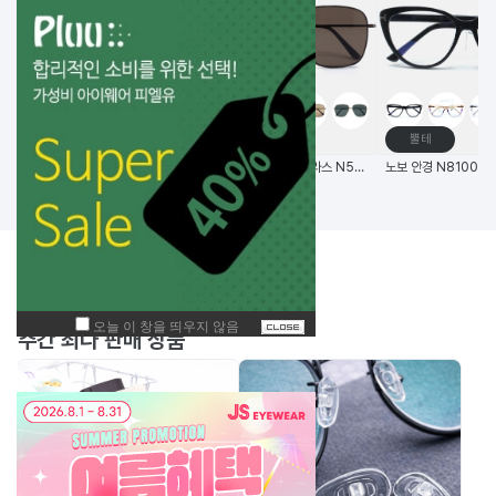
고글
메탈테
뿔테
비츠로만 14G초경량 편광 변색 스포츠고글
(한국생산) 노보 선글라스 N5006 58사이즈 메탈 사각 선글라스
BEST
주간
상품
주간 최다 판매 상품