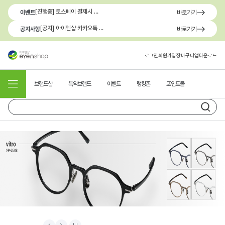
[진행중] 토스페이 결제시 최대 1.3만원 혜택
이벤트
바로가기
[공지] 아이엔샵 카카오톡 1:1 문의 채널 이용 안내
공지사항
바로가기
로그인
회원가입
장바구니
앱다운로드
브랜드샵
특약브랜드
이벤트
랭킹존
포인트몰
Prev
Next
Stop