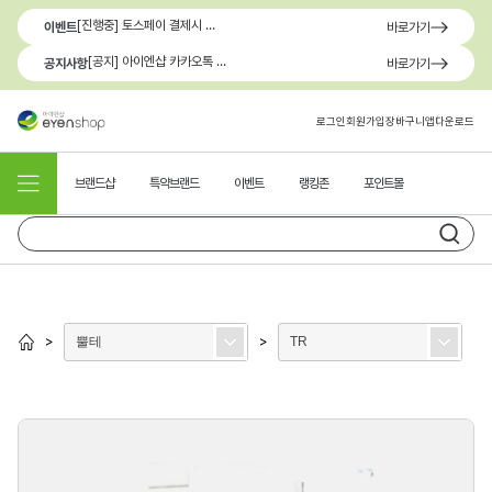
[진행중] 토스페이 결제시 최대 1.3만원 혜택
이벤트
바로가기
[공지] 아이엔샵 카카오톡 1:1 문의 채널 이용 안내
공지사항
바로가기
로그인
회원가입
장바구니
앱다운로드
브랜드샵
특약브랜드
이벤트
랭킹존
포인트몰
뿔테
TR
>
>