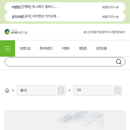
[진행중] 토스페이 결제시 최대 1.3만원 혜택
이벤트
바로가기
[공지] 아이엔샵 카카오톡 1:1 문의 채널 이용 안내
공지사항
바로가기
로그인
회원가입
장바구니
앱다운로드
브랜드샵
특약브랜드
이벤트
랭킹존
포인트몰
뿔테
TR
>
>