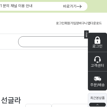
:1 문의 채널 이용 안내
바로가기
로그인
회원가입
장바구니
앱다운로드
close
로그인
고객센터
주문/배송
스 선글라
최근본상품