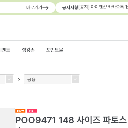
[공지] 아이엔샵 카카오톡 1
바로가기
공지사항
이벤트
랭킹존
포인트몰
공용
>
POO9471 148 사이즈 파토