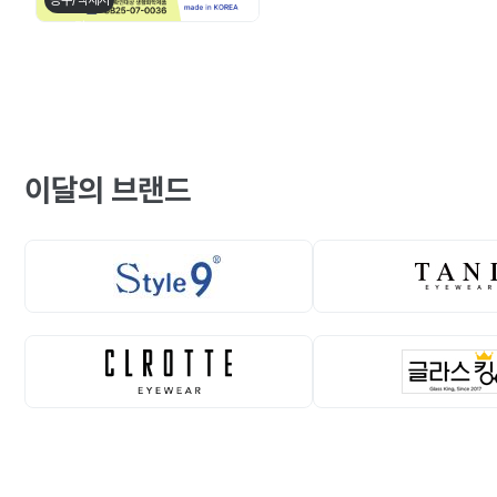
공구/액세서
리
이달의 브랜드