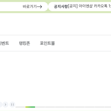
[공지] 아이엔샵 카카오톡 1
바로가기
공지사항
이벤트
랭킹존
포인트몰
rev
Next
Stop
1
2
3
4
5
6
7
8
9
1