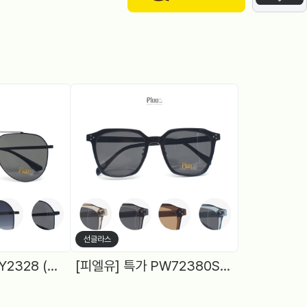
선글라스
[피엘유] 특가 PLY2328 (57) 보잉, 4Color
[피엘유] 특가 PW72380S (54) 뿔테 다각, 편광, 5Color