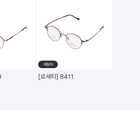
메탈테
수
0
[로세티] 8411