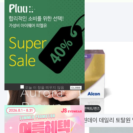
NEW!
입고된 상품
콘택트/렌즈
콘택트/렌즈
NEW 신상 한달 바슈롬 레이셀 오로라 브라운(6P)