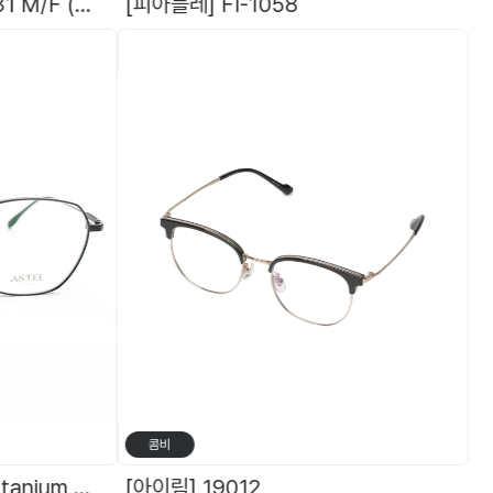
[HEROES] 히어로즈 - 431 M/F (편광) + 덧경렌즈(블랙,브라운,옐로우-야간용)
[피아블레] FI-1058
[
콤비
[아스텔] ASTEL 9042 Titanium 라운드스퀘어 아스텔 안경 티타늄 안경테
[아이림] 19012