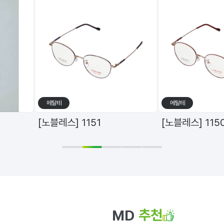
메탈테
메탈테
[노블레스] 1151
[노블레스] 115
1
2
3
4
5
추천
MD