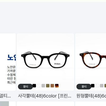
뿔테
뿔테
원데이 데일리 토탈원 멀티포컬
사각뿔테(48)6color [프린스]98598