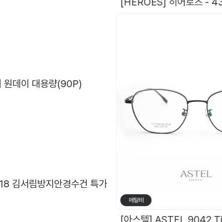
오
원데이 대용량(90P)
5*18 김서림방지안경수건 특가
메탈테
[ZOOKA B-STEEL] Z-2024(9064) 4 COL. 재입고