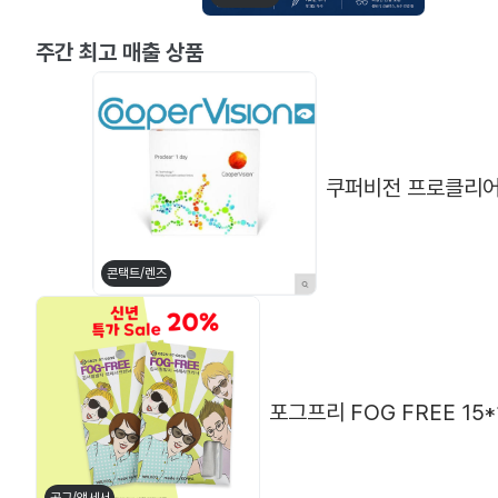
[플럼] P-2996
[클로떼] 레
주간 최고 매출 상품
쿠퍼비전 프로클리어 
콘택트/렌즈
포그프리 FOG FREE 1
뿔테
메탈테
[ABBA] TR 681 (48□18 138)