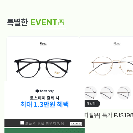
EVENT
특별한
뿔테
메탈테
[피엘뉴] 특가 PF1005 (50) 다각, 블루라이트차단 렌즈, 4Color