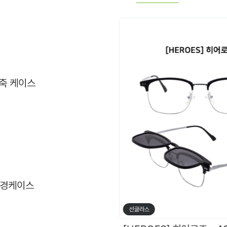
죽 케이스
안경케이스
선글라스