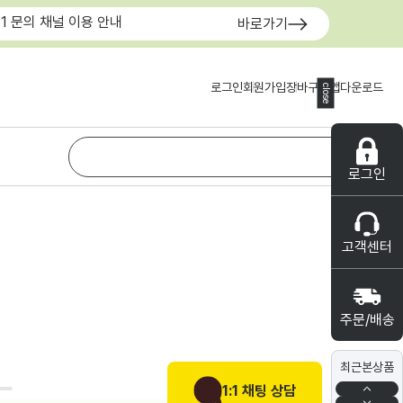
:1 문의 채널 이용 안내
바로가기
로그인
회원가입
장바구니
앱다운로드
close
로그인
고객센터
주문/배송
최근본상품
1:1 채팅 상담
0