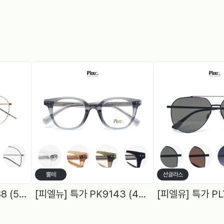
뿔테
선글라스
[피엘유] 특가 PJS1988 (50) 메탈원형, 블루라이트 차단렌즈 2Color
[피엘뉴] 특가 PK9143 (48) 여성원형, 블루라이트차단 렌즈, 5Color