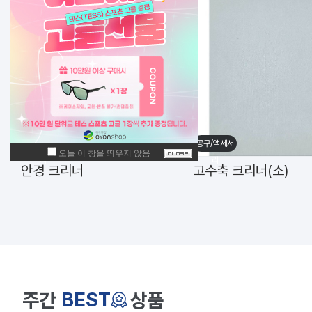
공구/액세서
공구/액세서
리
리
안경 크리너
고수축 크리너(소)
BEST
주간
상품