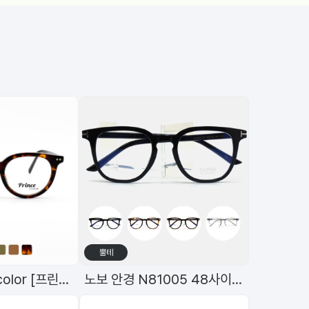
뿔테
원형뿔테(48)6color [프린스]98597
노보 안경 N81005 48사이즈 고품격 TR 안경
[