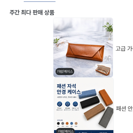
주간 최다 판매 상품
고급 가
가방/케이스
패션 
메탈테
뿔테
가방/케이스