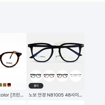
뿔테
원형뿔테(48)6color [프린스]98597
노보 안경 N81005 48사이즈 고품격 TR 안경
[