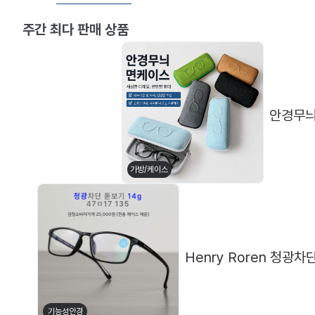
주간 최다 판매 상품
안경무늬
가방/케이스
Henry Roren 청광차단
메탈테
뿔테
기능성안경