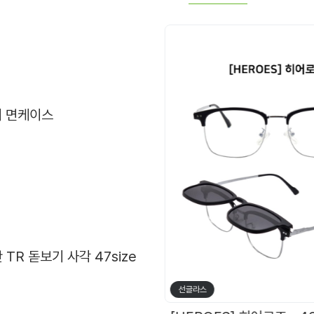
 면케이스
 TR 돋보기 사각 47size
선글라스