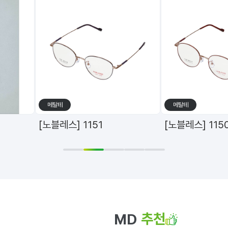
메탈테
메탈테
[노블레스] 1151
[노블레스] 115
1
2
3
4
5
추천
MD