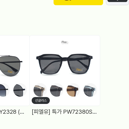
선글라스
[피엘유] 특가 PLY2328 (57) 보잉, 4Color
[피엘유] 특가 PW72380S (54) 뿔테 다각, 편광, 5Color