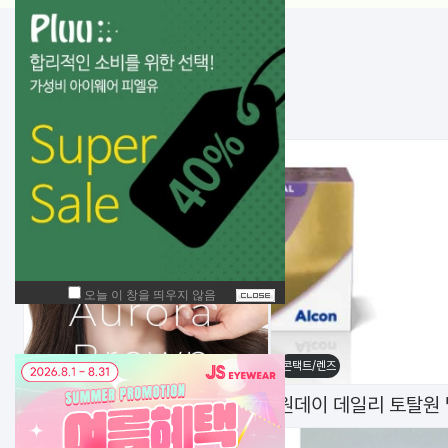
NEW!
입고된 상품
콘택트/렌즈
콘택트/렌즈
NEW 신상 한달 바슈롬 레이셀 오로라 브라운(6P)