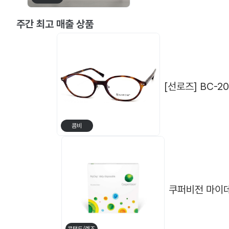
[플럼] P-2996
[클로떼] 레
주간 최고 매출 상품
[선로즈] BC-204
콤비
쿠퍼비전 마이데
뿔테
메탈테
[ABBA] TR 681 (48□18 138)