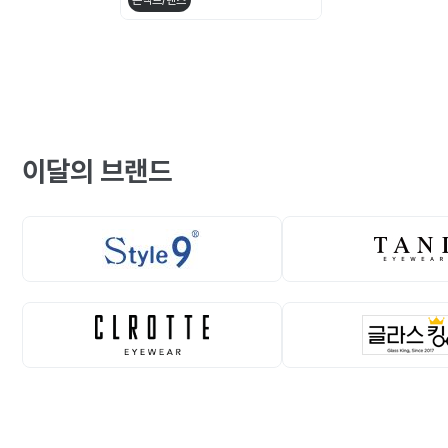
콘택트/렌즈
이달의 브랜드