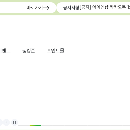
[공지] 아이엔샵 카카오톡 1
바로가기
공지사항
이벤트
랭킹존
포인트몰
rev
Next
Stop
1
2
3
4
5
6
7
8
9
1