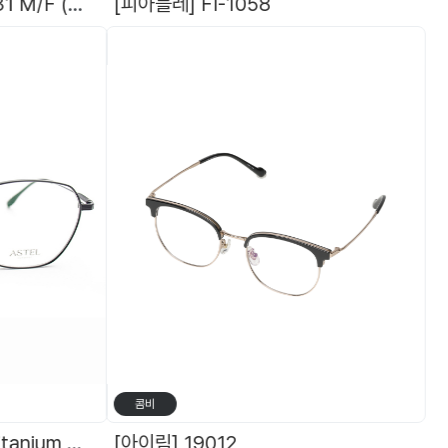
[HEROES] 히어로즈 - 431 M/F (편광) + 덧경렌즈(블랙,브라운,옐로우-야간용)
[피아블레] FI-1058
[
콤비
[아스텔] ASTEL 9042 Titanium 라운드스퀘어 아스텔 안경 티타늄 안경테
[아이림] 19012