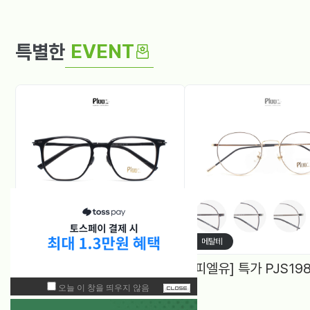
EVENT
특별한
뿔테
메탈테
[피엘뉴] 특가 PF1005 (50) 다각, 블루라이트차단 렌즈, 4Color