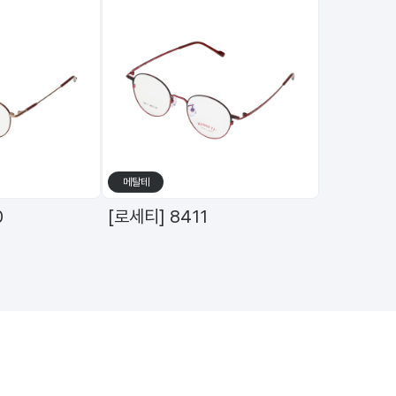
메탈테
수
0
[로세티] 8411