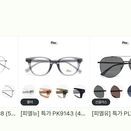
뿔테
선글라스
[피엘유] 특가 PJS1988 (50) 메탈원형, 블루라이트 차단렌즈 2Color
[피엘뉴] 특가 PK9143 (48) 여성원형, 블루라이트차단 렌즈, 5Color