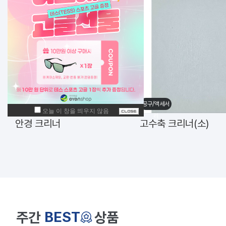
공구/액세서
공구/액세서
리
리
안경 크리너
고수축 크리너(소)
BEST
주간
상품