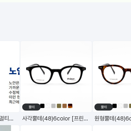
뿔테
뿔테
원데이 데일리 토탈원 멀티포컬
사각뿔테(48)6color [프린스]98598