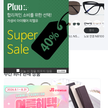
고글
메탈테
뿔테
비츠로만 14G초경량 편광 변색 스포츠고글
(한국생산) 노보 선글라스 N5006 58사이즈 메탈 사각 선글라스
BEST
주간
상품
주간 최다 판매 상품