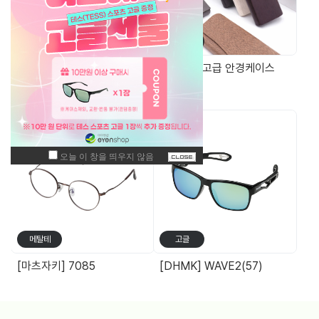
공구/액세서
가방/케이스
리
증정용 3단 드라이버
원목무늬 고급 안경케이스
주간 최고 매출 상품
메탈테
고글
[마츠자키] 7085
[DHMK] WAVE2(57)