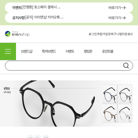
[진행중] 토스페이 결제시 최대 1.3만원 혜택
이벤트
바로가기
[공지] 아이엔샵 카카오톡 1:1 문의 채널 이용 안내
공지사항
바로가기
로그인
회원가입
장바구니
앱다운로드
브랜드샵
특약브랜드
이벤트
랭킹존
포인트몰
Prev
Next
Stop