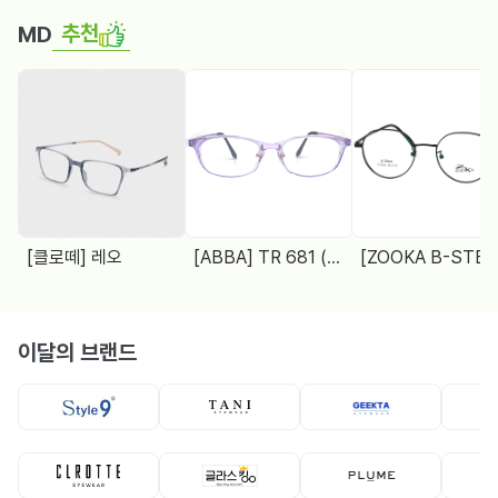
추천
MD
[클로떼] 레오
[ABBA] TR 681 (48□18 138)
[ZOOKA B-STEEL] Z-2024(9064) 4 COL.
이달의 브랜드
뿔테
뿔테
메탈테