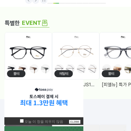
1
2
3
4
5
6
7
8
9
10
EVENT
특별한
뿔테
메탈테
뿔테
[피엘뉴] 특가 PF1005 (50) 다각, 블루라이트차단 렌즈, 4Color
[피엘유] 특가 PJS1988 (50) 메탈원형, 블루라이트 차단렌즈 2Color
NEW!
입고된 상품