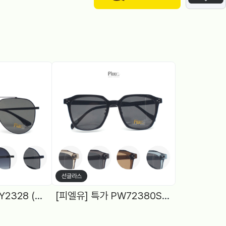
선글라스
[피엘유] 특가 PLY2328 (57) 보잉, 4Color
[피엘유] 특가 PW72380S (54) 뿔테 다각, 편광, 5Color