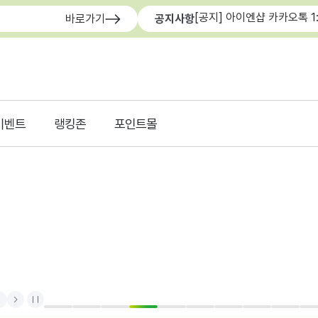
[공지] 아이엔샵 카카오톡 1
바로가기
공지사항
이벤트
랭킹존
포인트몰
rev
Next
Stop
1
2
3
4
5
6
7
8
9
1