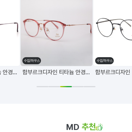
수입/하우스
수입/하우스
브랜드
브랜드
함부르크디자인 티타늄 안경테 h-3127 C5 49mm
함부르크디자인 티타늄 안경테 h-3127 C6 49mm
1
2
3
4
5
추천
MD