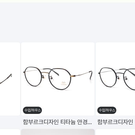
수입/하우스
수입/하우스
브랜드
브랜드
함부르크디자인 티타늄 안경테 h-1059 C7 49mm