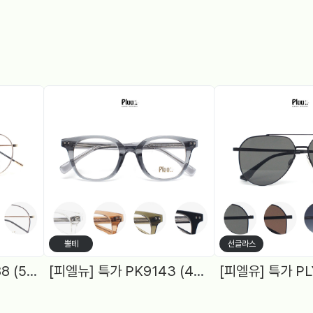
뿔테
선글라스
[피엘유] 특가 PJS1988 (50) 메탈원형, 블루라이트 차단렌즈 2Color
[피엘뉴] 특가 PK9143 (48) 여성원형, 블루라이트차단 렌즈, 5Color