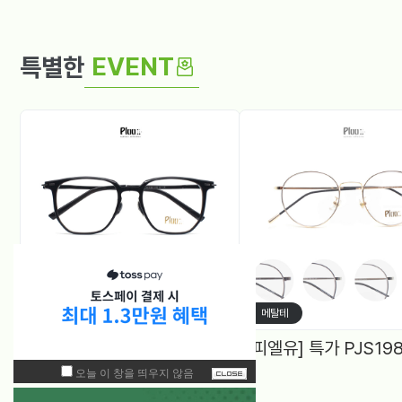
EVENT
특별한
뿔테
메탈테
[피엘뉴] 특가 PF1005 (50) 다각, 블루라이트차단 렌즈, 4Color