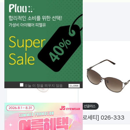
NEW!
입고된 상품
메탈테
선글라스
[로세티] 8410
[로세티] 026-333