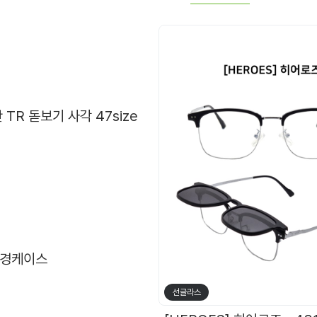
 TR 돋보기 사각 47size
안경케이스
선글라스