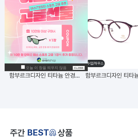
수입/하우스
수입/하우스
브랜드
브랜드
함부르크디자인 티타늄 안경테 h-3001 C5 46mm
BEST
주간
상품