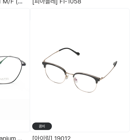
[HEROES] 히어로즈 - 431 M/F (편광) + 덧경렌즈(블랙,브라운,옐로우-야간용)
[피아블레] FI-1058
[
콤비
[아스텔] ASTEL 9042 Titanium 라운드스퀘어 아스텔 안경 티타늄 안경테
[아이림] 19012