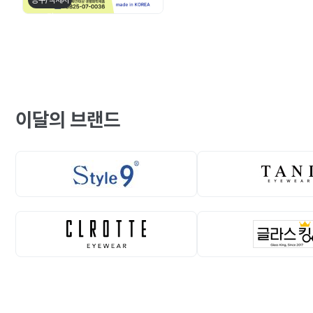
공구/액세서
리
이달의 브랜드