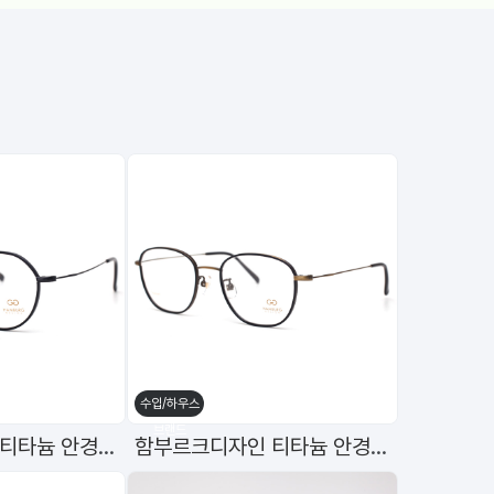
수입/하우스
수
브랜드
함부르크디자인 티타늄 안경테 h-1059 C8 49mm
함부르크디자인 티타늄 안경테 h-1060 C7 51mm