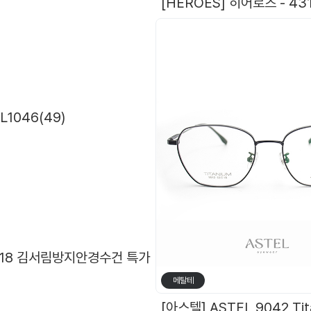
오
L1046(49)
5*18 김서림방지안경수건 특가
메탈테
[ZOOKA B-STEEL] Z-2024(9064) 4 COL. 재입고