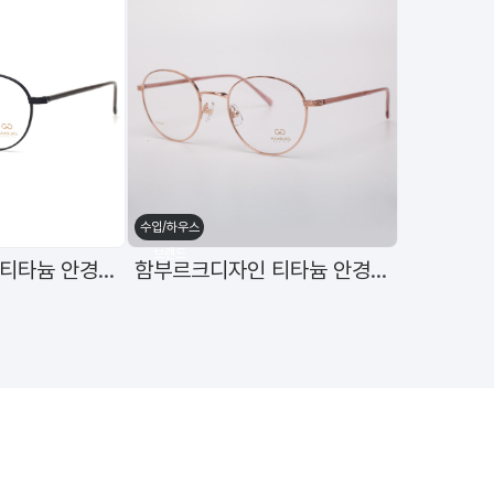
수입/하우스
브랜드
함부르크디자인 티타늄 안경테 h-3151 C5 49mm
함부르크디자인 티타늄 안경테 h-3165 C1 51mm
[