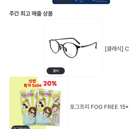
[플럼] P-2996
[클로떼] 레
주간 최고 매출 상품
[클래식] C
뿔테
포그프리 FOG FREE 1
뿔테
메탈테
[ABBA] TR 681 (48□18 138)