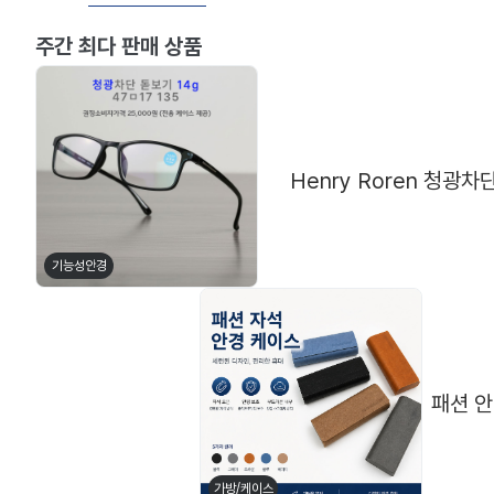
주간 최다 판매 상품
Henry Roren 청광차단
기능성안경
패션 
메탈테
뿔테
가방/케이스