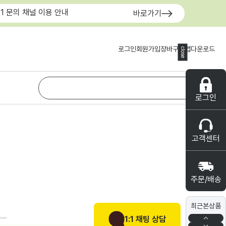
:1 문의 채널 이용 안내
바로가기
로그인
회원가입
장바구니
앱다운로드
close
로그인
고객센터
주문/배송
최근본상품
1:1 채팅 상담
0