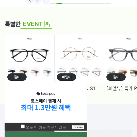
1
2
3
4
5
6
7
8
9
10
EVENT
특별한
뿔테
메탈테
뿔테
[피엘뉴] 특가 PF1005 (50) 다각, 블루라이트차단 렌즈, 4Color
[피엘유] 특가 PJS1988 (50) 메탈원형, 블루라이트 차단렌즈 2Color
NEW!
입고된 상품