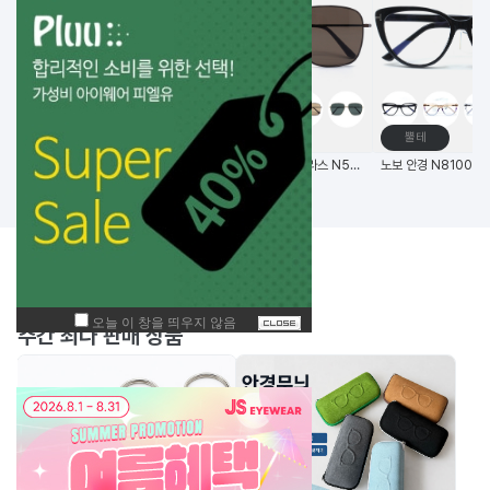
고글
메탈테
뿔테
비츠로만 14G초경량 편광 변색 스포츠고글
(한국생산) 노보 선글라스 N5006 58사이즈 메탈 사각 선글라스
BEST
주간
상품
주간 최다 판매 상품