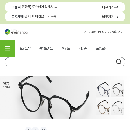
[진행중] 토스페이 결제시 최대 1.3만원 혜택
이벤트
바로가기
[공지] 아이엔샵 카카오톡 1:1 문의 채널 이용 안내
공지사항
바로가기
로그인
회원가입
장바구니
앱다운로드
브랜드샵
특약브랜드
이벤트
랭킹존
포인트몰
Prev
Next
Stop