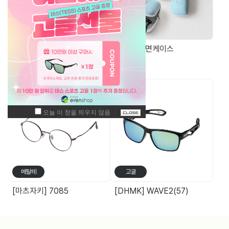
공구/액세서
가방/케이스
리
증정용 3단 드라이버
안경무늬 면케이스
주간 최고 매출 상품
메탈테
고글
[마츠자키] 7085
[DHMK] WAVE2(57)