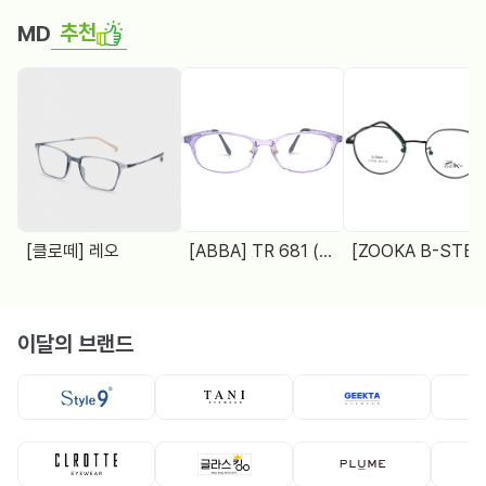
추천
MD
[클로떼] 레오
[ABBA] TR 681 (48□18 138)
[ZOOKA B-STEEL] Z-2024(9064) 4 COL.
이달의 브랜드
뿔테
뿔테
메탈테