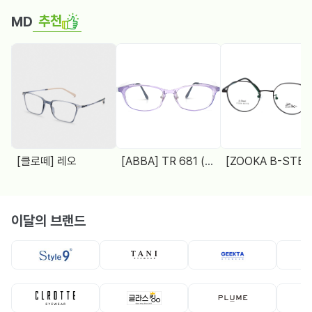
추천
MD
[클로떼] 레오
[ABBA] TR 681 (48□18 138)
[ZOOKA B-STEEL] Z-2024(9064) 4 COL.
이달의 브랜드
뿔테
뿔테
메탈테