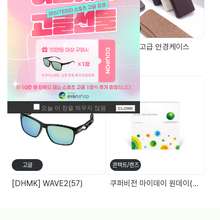
가방/케이스
가방/케이스
EVA 선글라스 케이스
원목무늬 고급 안경케이스
주간 최고 매출 상품
고글
콘택트/렌즈
[DHMK] WAVE2(57)
쿠퍼비전 마이데이 원데이(90P)