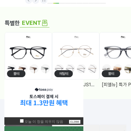
1
2
3
4
5
6
7
8
9
10
EVENT
특별한
뿔테
메탈테
뿔테
[피엘뉴] 특가 PF1005 (50) 다각, 블루라이트차단 렌즈, 4Color
[피엘유] 특가 PJS1988 (50) 메탈원형, 블루라이트 차단렌즈 2Color
NEW!
입고된 상품