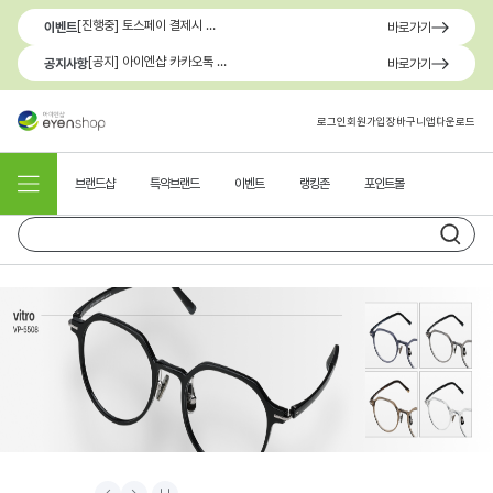
[진행중] 토스페이 결제시 최대 1.3만원 혜택
이벤트
바로가기
[공지] 아이엔샵 카카오톡 1:1 문의 채널 이용 안내
공지사항
바로가기
로그인
회원가입
장바구니
앱다운로드
브랜드샵
특약브랜드
이벤트
랭킹존
포인트몰
Prev
Next
Stop