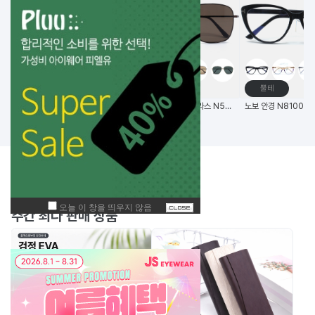
고글
메탈테
뿔테
비츠로만 14G초경량 편광 변색 스포츠고글
(한국생산) 노보 선글라스 N5006 58사이즈 메탈 사각 선글라스
BEST
주간
상품
주간 최다 판매 상품