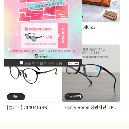
기능성안경
가방/케이스
Blossom Plain 2201 TR90청광차단 돋보기(+0.25단위) 14g
고급 가죽 케이스
주간 최고 매출 상품
뿔테
기능성안경
[클래식] CL1046(49)
Henry Roren 청광차단 TR 돋보기 사각 47size