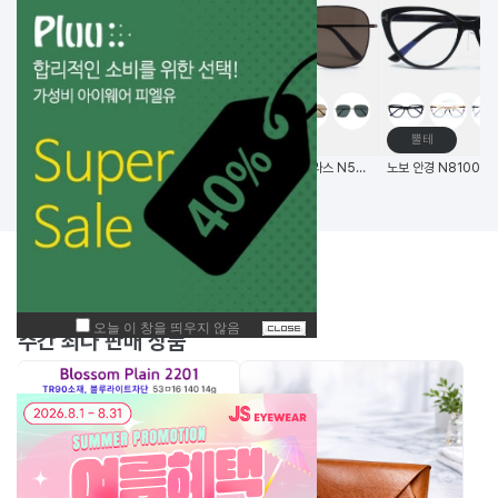
고글
메탈테
뿔테
비츠로만 14G초경량 편광 변색 스포츠고글
(한국생산) 노보 선글라스 N5006 58사이즈 메탈 사각 선글라스
BEST
주간
상품
주간 최다 판매 상품