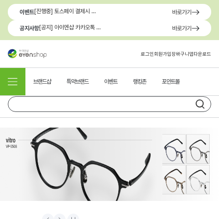
[진행중] 토스페이 결제시 최대 1.3만원 혜택
이벤트
바로가기
[공지] 아이엔샵 카카오톡 1:1 문의 채널 이용 안내
공지사항
바로가기
로그인
회원가입
장바구니
앱다운로드
브랜드샵
특약브랜드
이벤트
랭킹존
포인트몰
Prev
Next
Stop