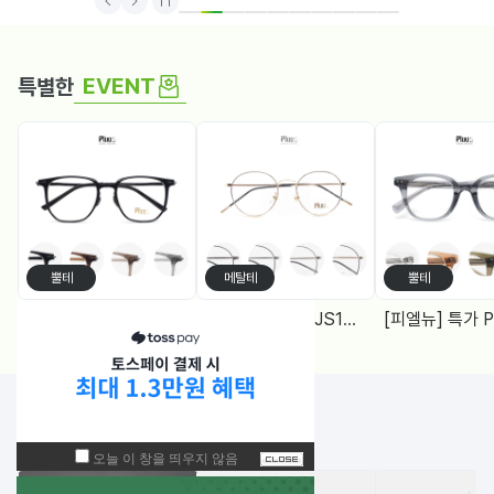
1
2
3
4
5
6
7
8
9
10
EVENT
특별한
뿔테
메탈테
뿔테
[피엘뉴] 특가 PF1005 (50) 다각, 블루라이트차단 렌즈, 4Color
[피엘유] 특가 PJS1988 (50) 메탈원형, 블루라이트 차단렌즈 2Color
NEW!
입고된 상품