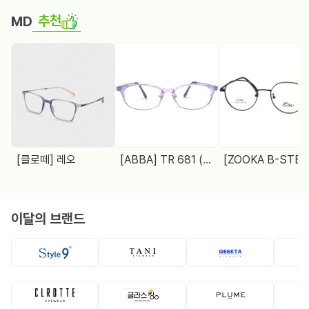
추천
MD
[클로떼] 레오
[ABBA] TR 681 (48□18 138)
[ZOOKA B-STEEL] Z-2024(9064) 4 COL.
이달의 브랜드
뿔테
뿔테
메탈테