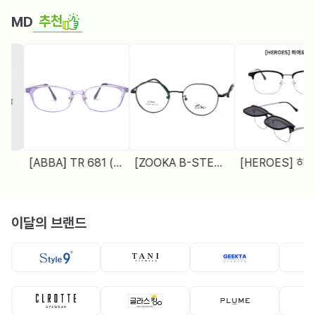
추천
MD
[ABBA] TR 681 (48□18 138)
[ZOOKA B-STEEL] Z-2024(9064) 4 COL. 재입고
[HEROE
이달의 브랜드
뿔테
메탈테
선글라스