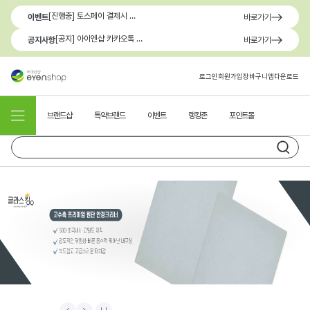
[진행중] 토스페이 결제시 최대 1.3만원 혜택
이벤트
바로가기
[공지] 아이엔샵 카카오톡 1:1 문의 채널 이용 안내
공지사항
바로가기
로그인
회원가입
장바구니
앱다운로드
브랜드샵
특약브랜드
이벤트
랭킹존
포인트몰
Prev
Next
Stop