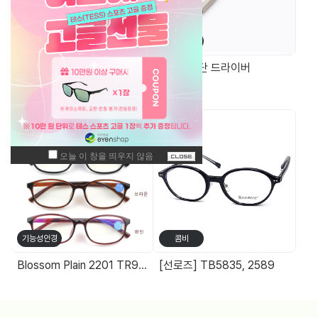
가방/케이스
공구/액세서
리
안경무늬 자석케이스
증정용 3단 드라이버
주간 최고 매출 상품
기능성안경
콤비
Blossom Plain 2201 TR90청광차단 돋보기(+0.25단위) 14g
[선로즈] TB5835, 2589