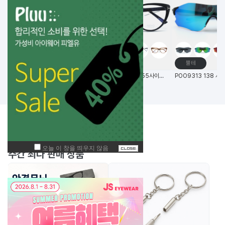
메탈테
뿔테
뿔테
(한국생산) 노보 선글라스 N5006 58사이즈 메탈 사각 선글라스
노보 안경 N81008 55사이즈 고품격 TR 안경
BEST
주간
상품
주간 최다 판매 상품