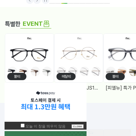
1
2
3
4
5
6
7
8
9
10
EVENT
특별한
뿔테
메탈테
뿔테
[피엘뉴] 특가 PF1005 (50) 다각, 블루라이트차단 렌즈, 4Color
[피엘유] 특가 PJS1988 (50) 메탈원형, 블루라이트 차단렌즈 2Color
NEW!
입고된 상품