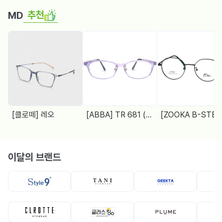
추천
MD
[클로떼] 레오
[ABBA] TR 681 (48□18 138)
[ZOOKA B-STEEL] Z-2024(9064) 4 COL.
이달의 브랜드
뿔테
뿔테
메탈테