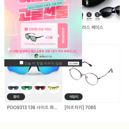
가방/케이스
가방/케이스
안경무늬 면케이스
EVA 선글라스 케이스
주간 최고 매출 상품
뿔테
메탈테
POO9313 138 사이즈 파토스 선글라스
[마츠자키] 7085