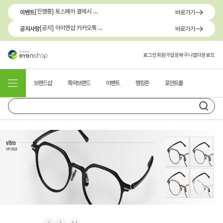
[진행중] 토스페이 결제시 최대 1.3만원 혜택
이벤트
바로가기
[공지] 아이엔샵 카카오톡 1:1 문의 채널 이용 안내
공지사항
바로가기
로그인
회원가입
장바구니
앱다운로드
브랜드샵
특약브랜드
이벤트
랭킹존
포인트몰
Prev
Next
Stop