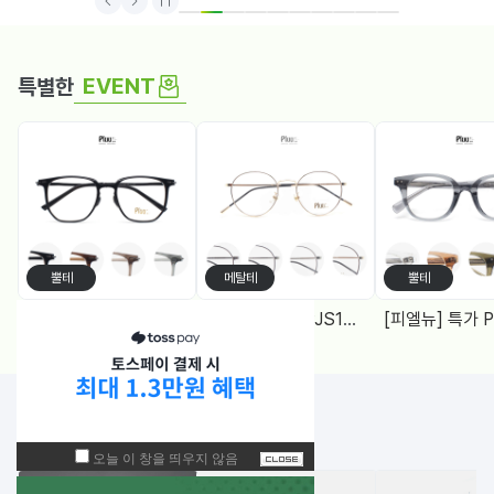
1
2
3
4
5
6
7
8
9
10
EVENT
특별한
뿔테
메탈테
뿔테
[피엘뉴] 특가 PF1005 (50) 다각, 블루라이트차단 렌즈, 4Color
[피엘유] 특가 PJS1988 (50) 메탈원형, 블루라이트 차단렌즈 2Color
NEW!
입고된 상품