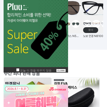
고글
메탈테
뿔테
비츠로만 14G초경량 편광 변색 스포츠고글
(한국생산) 노보 선글라스 N5006 58사이즈 메탈 사각 선글라스
BEST
주간
상품
주간 최다 판매 상품