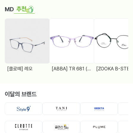
추천
MD
[클로떼] 레오
[ABBA] TR 681 (48□18 138)
[ZOOKA B-STEEL] Z-2024(9064) 4 COL.
이달의 브랜드
뿔테
뿔테
메탈테