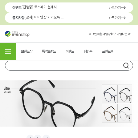
[진행중] 토스페이 결제시 최대 1.3만원 혜택
이벤트
바로가기
[공지] 아이엔샵 카카오톡 1:1 문의 채널 이용 안내
공지사항
바로가기
로그인
회원가입
장바구니
앱다운로드
브랜드샵
특약브랜드
이벤트
랭킹존
포인트몰
Prev
Next
Stop