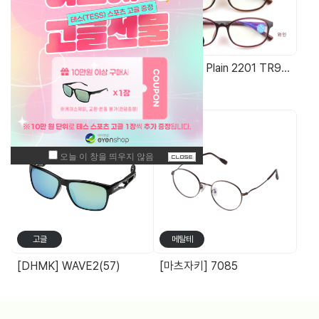
가방/케이스
기능성안경
안경무늬 면케이스
Blossom Plain 2201 TR90청광차단 돋보기(+0.25단위) 14g
주간 최고 매출 상품
고글
메탈테
[DHMK] WAVE2(57)
[마츠자키] 7085