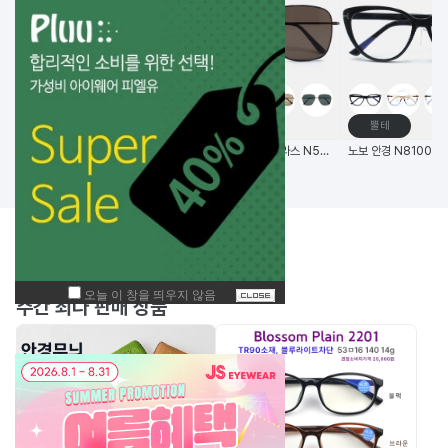
고글
메탈테
뿔테
비츠로만 14G초경량 편광 변색 스포츠고글
(한국생산) 노보 선글라스 N5006 58사이즈 메탈 사각 선글라스
BEST
주간
상품
주간 최다 판매 상품