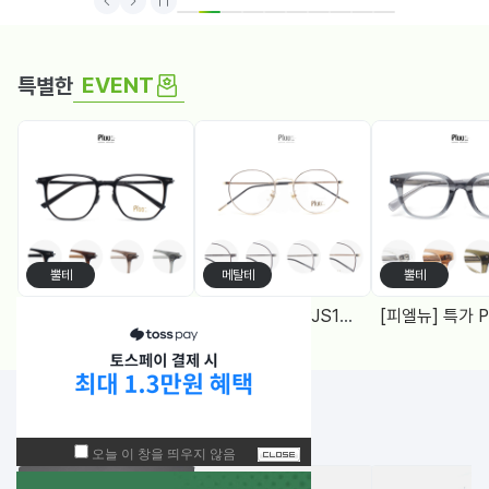
1
2
3
4
5
6
7
8
9
10
EVENT
특별한
뿔테
메탈테
뿔테
[피엘뉴] 특가 PF1005 (50) 다각, 블루라이트차단 렌즈, 4Color
[피엘유] 특가 PJS1988 (50) 메탈원형, 블루라이트 차단렌즈 2Color
NEW!
입고된 상품